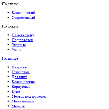
По стилю
Классический
Современный
По форме
На всю стену
Под потолок
Угловые
Узкие
Гостиные
Витрины
Глянцевые
Для книг
Классические
Корпусные
Купе
Мебель под потолок
Минимализм
Модерн