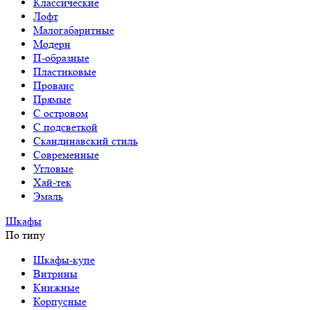
Классические
Лофт
Малогабаритные
Модерн
П-образные
Пластиковые
Прованс
Прямые
С островом
С подсветкой
Скандинавский стиль
Современные
Угловые
Хай-тек
Эмаль
Шкафы
По типу
Шкафы-купе
Витрины
Книжные
Корпусные