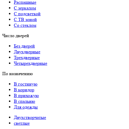
Распашные
С зеркалом
С подсветкой
С ТВ зоной
Со стеклом
Число дверей
Без дверей
Двухдверные
Трехдверные
Четырехдверные
По назначению
В гостиную
В коридор
В прихожую
В спальню
Для одежды
Двухстворчатые
светлые