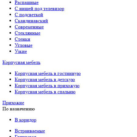
Распашные
С нишей под телевизор
С подсветкой
Скандинавский
Современные
Стеклянные
Стенки
Угловые
Узкие
Корпусная мебель
Корпусная мебель в гостинную
Корпусная мебель в детскую
Корпусная мебель в прихожую
Корпусная мебель в спальню
Прихожие
По назначению
В коридор
Встраиваемые
Глянцевая