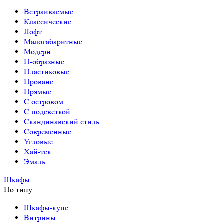
Встраиваемые
Классические
Лофт
Малогабаритные
Модерн
П-образные
Пластиковые
Прованс
Прямые
С островом
С подсветкой
Скандинавский стиль
Современные
Угловые
Хай-тек
Эмаль
Шкафы
По типу
Шкафы-купе
Витрины