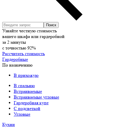
Узнайте честную стоимость
вашего шкафа или гардеробной
за
2
минуты
с точностью
92%
Рассчитать стоимость
Гардеробные
По назначению
В прихожую
В спальню
Встраиваемые
Встраиваемые угловые
Гардеробная купе
С подсветкой
Угловые
Кухни