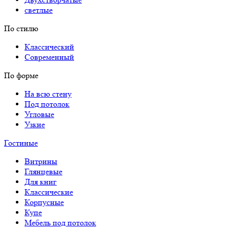
светлые
По стилю
Классический
Современный
По форме
На всю стену
Под потолок
Угловые
Узкие
Гостиные
Витрины
Глянцевые
Для книг
Классические
Корпусные
Купе
Мебель под потолок