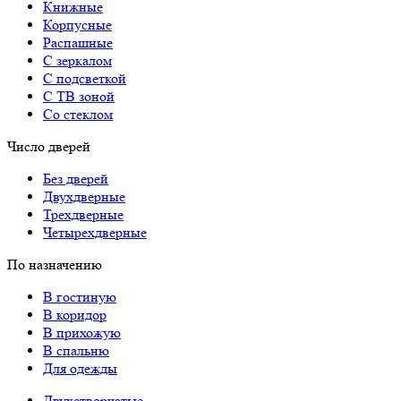
Книжные
Корпусные
Распашные
С зеркалом
С подсветкой
С ТВ зоной
Со стеклом
Число дверей
Без дверей
Двухдверные
Трехдверные
Четырехдверные
По назначению
В гостиную
В коридор
В прихожую
В спальню
Для одежды
Двухстворчатые