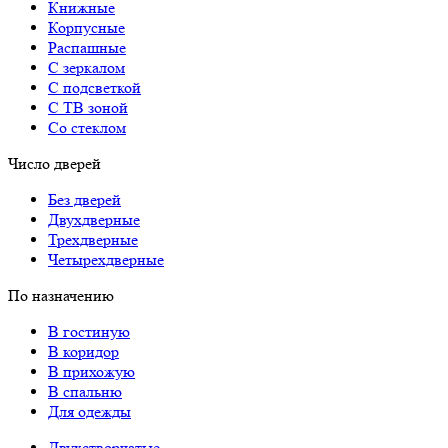
Книжные
Корпусные
Распашные
С зеркалом
С подсветкой
С ТВ зоной
Со стеклом
Число дверей
Без дверей
Двухдверные
Трехдверные
Четырехдверные
По назначению
В гостиную
В коридор
В прихожую
В спальню
Для одежды
Двухстворчатые