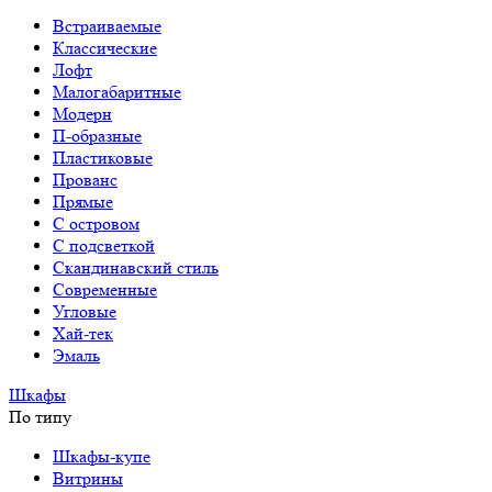
Встраиваемые
Классические
Лофт
Малогабаритные
Модерн
П-образные
Пластиковые
Прованс
Прямые
С островом
С подсветкой
Скандинавский стиль
Современные
Угловые
Хай-тек
Эмаль
Шкафы
По типу
Шкафы-купе
Витрины