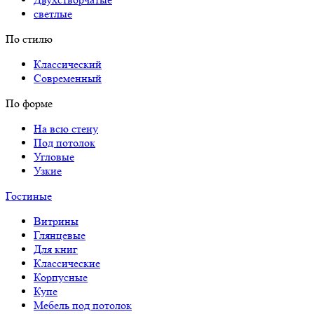
светлые
По стилю
Классический
Современный
По форме
На всю стену
Под потолок
Угловые
Узкие
Гостиные
Витрины
Глянцевые
Для книг
Классические
Корпусные
Купе
Мебель под потолок