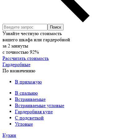
Узнайте честную стоимость
вашего шкафа или гардеробной
за
2
минуты
с точностью
92%
Рассчитать стоимость
Гардеробные
По назначению
В прихожую
В спальню
Встраиваемые
Встраиваемые угловые
Гардеробная купе
С подсветкой
Угловые
Кухни