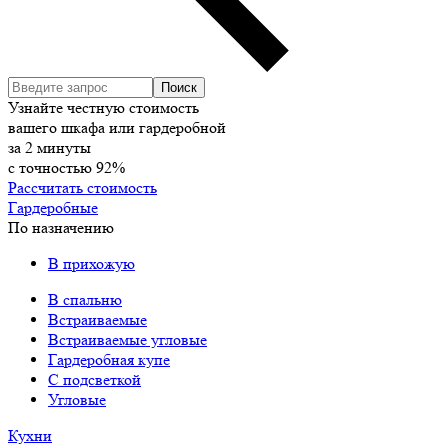
Узнайте честную стоимость
вашего шкафа или гардеробной
за
2
минуты
с точностью
92%
Рассчитать стоимость
Гардеробные
По назначению
В прихожую
В спальню
Встраиваемые
Встраиваемые угловые
Гардеробная купе
С подсветкой
Угловые
Кухни