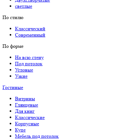
светлые
По стилю
Классический
Современный
По форме
На всю стену
Под потолок
Угловые
Узкие
Гостиные
Витрины
Глянцевые
Для книг
Классические
Корпусные
Купе
Мебель под потолок