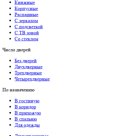
Книжные
Корпусные
Распашные
С зеркалом
С подсветкой
С ТВ зоной
Со стеклом
Число дверей
Без дверей
Двухдверные
Трехдверные
Четырехдверные
По назначению
В гостиную
В коридор
В прихожую
В спальню
Для одежды
Двухстворчатые