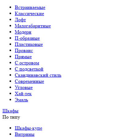
Встраиваемые
Классические
Лофт
Малогабаритные
Модерн
П-образные
Пластиковые
Прованс
Прямые
С островом
С подсветкой
Скандинавский стиль
Современные
Угловые
Хай-тек
Эмаль
Шкафы
По типу
Шкафы-купе
Витрины