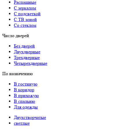
Распашные
С зеркалом
С подсветкой
С ТВ зоной
Со стеклом
Число дверей
Без дверей
Двухдверные
Трехдверные
Четырехдверные
По назначению
В гостиную
В коридор
В прихожую
В спальню
Для одежды
Двухстворчатые
светлые