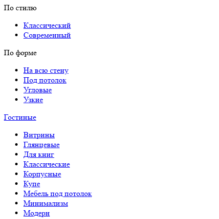
По стилю
Классический
Современный
По форме
На всю стену
Под потолок
Угловые
Узкие
Гостиные
Витрины
Глянцевые
Для книг
Классические
Корпусные
Купе
Мебель под потолок
Минимализм
Модерн