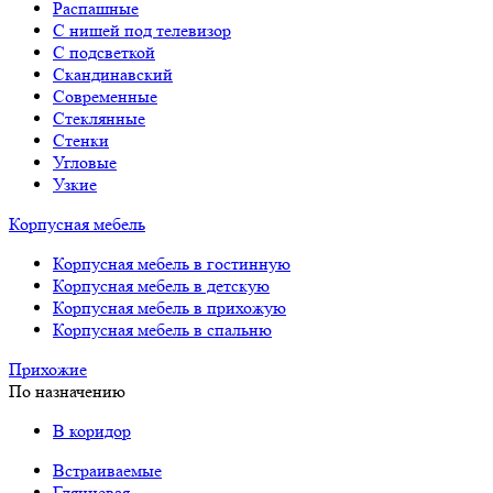
Распашные
С нишей под телевизор
С подсветкой
Скандинавский
Современные
Стеклянные
Стенки
Угловые
Узкие
Корпусная мебель
Корпусная мебель в гостинную
Корпусная мебель в детскую
Корпусная мебель в прихожую
Корпусная мебель в спальню
Прихожие
По назначению
В коридор
Встраиваемые
Глянцевая