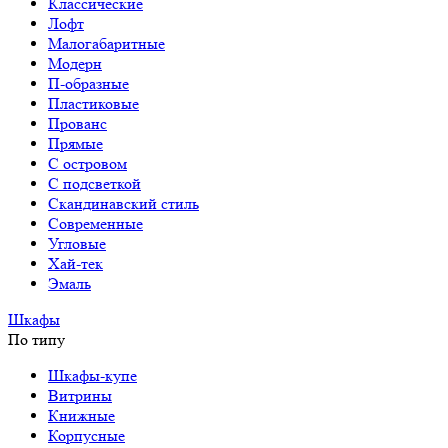
Классические
Лофт
Малогабаритные
Модерн
П-образные
Пластиковые
Прованс
Прямые
С островом
С подсветкой
Скандинавский стиль
Современные
Угловые
Хай-тек
Эмаль
Шкафы
По типу
Шкафы-купе
Витрины
Книжные
Корпусные