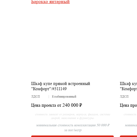
Шкаф купе прямой встроенный
Шкаф ку
"Комфорт"/#311149
"Комфорт
ЛДСП
Комбинированный
ЛДСП
240 000 ₽
Цена проекта от
Цена про
стоимость зависит от размеров, корпуса, фасадов, системы
стоимость 
дверей, наполнения и фурнитуры.
минимальная стоимость комплектации 50 000 ₽
минимал
за пог/метр