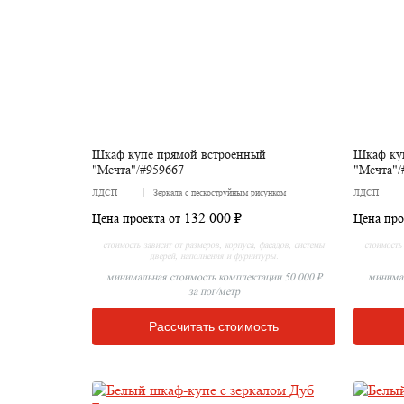
Шкаф купе прямой встроенный
Шкаф ку
"Мечта"/#959667
"Мечта"/
ЛДСП
Зеркала с пескоструйным рисунком
ЛДСП
132 000 ₽
Цена проекта от
Цена про
стоимость зависит от размеров, корпуса, фасадов, системы
стоимость 
дверей, наполнения и фурнитуры.
минимальная стоимость комплектации 50 000 ₽
минимал
за пог/метр
Рассчитать стоимость