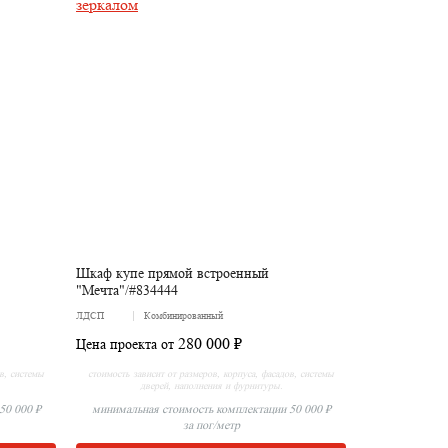
Шкаф купе прямой встроенный
"Мечта"/#834444
ЛДСП
Комбинированный
280 000 ₽
Цена проекта от
ов, системы
стоимость зависит от размеров, корпуса, фасадов, системы
дверей, наполнения и фурнитуры.
50 000 ₽
минимальная стоимость комплектации 50 000 ₽
за пог/метр