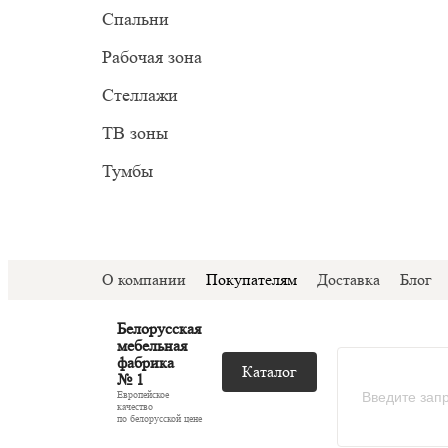
Прован
Миним
Спальни
С подс
Модер
Рабочая зона
С ТВ з
Стеллажи
Со сте
ТВ зоны
Тумбы
О компании
Покупателям
Доставка
Блог
Белорусская
мебельная
фабрика
Каталог
№ 1
Европейское
качество
по белорусской цене