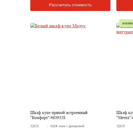
Рассчитать стоимость
новинк
Шкаф купе прямой встроенный
Шкаф ку
"Комфорт"/#639328
"Мечта"/
ЛДСП
МДФ эмаль с фрезеровкой
ЛДСП