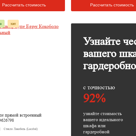
Рассчитать стоимость
Рассчитать стоимость
а
хит
Узнайте че
вашего шк
гардеробн
с точностью
92%
узнайте стоимость
пе прямой встроенный
вашего идеального
#626798
шкафа или
Стекло Лакобель (Lacobel)
гардеробной