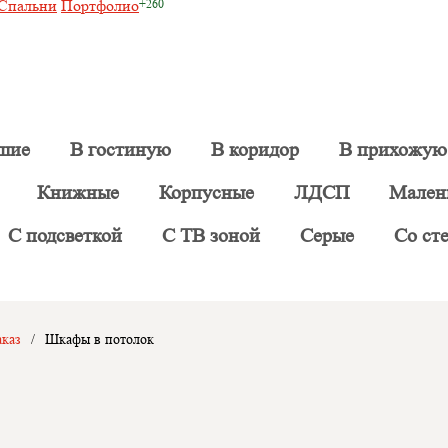
Спальни
Портфолио
шие
В гостиную
В коридор
В прихожую
Книжные
Корпусные
ЛДСП
Мален
С подсветкой
С ТВ зоной
Серые
Со ст
каз
/
Шкафы в потолок