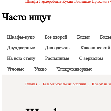
Шкафы
Гардеробные
Кухни
Гостиные
Прихожие
Часто ищут
Шкафы-купе
Без дверей
Белые
Боль
Двухдверные
Для одежды
Классический
На всю стену
Распашные
С зеркалом
Угловые
Узкие
Четырехдверные
Главная
/
Каталог мебельных решений
/
Шкафы на за