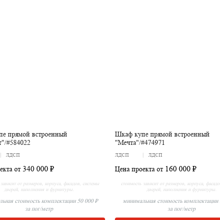
пе прямой встроенный
Шкаф купе прямой встроенный
"/#584022
"Мечта"/#474971
ЛДСП
ЛДСП
ЛДСП
340 000 ₽
160 000 ₽
екта от
Цена проекта от
зависит от размеров, корпуса, фасадов, системы
стоимость зависит от размеров, корпуса, фасад
дверей, наполнения и фурнитуры.
дверей, наполнения и фурнитуры.
ьная стоимость комплектации 50 000 ₽
минимальная стоимость комплектации 
за пог/метр
за пог/метр