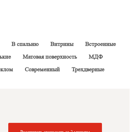
В спальню
Витрины
Встроенные
ькие
Матовая поверхность
МДФ
еклом
Современный
Трехдверные
Рассчитать стоимость за 2 минуты