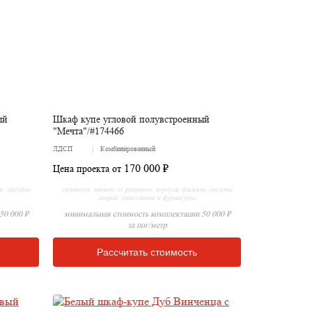
ый
Шкаф купе угловой полувстроенный
"Мечта"/#174466
ЛДСП
Комбинированный
170 000 ₽
Цена проекта от
ов, системы
стоимость зависит от размеров, корпуса, фасадов, системы
дверей, наполнения и фурнитуры.
50 000 ₽
минимальная стоимость комплектации 50 000 ₽
за пог/метр
Рассчитать стоимость