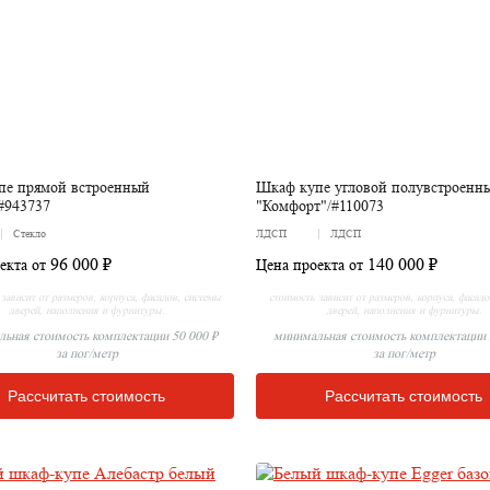
пе прямой встроенный
Шкаф купе угловой полувстроенн
#943737
"Комфорт"/#110073
Стекло
ЛДСП
ЛДСП
96 000 ₽
140 000 ₽
екта от
Цена проекта от
зависит от размеров, корпуса, фасадов, системы
стоимость зависит от размеров, корпуса, фасад
дверей, наполнения и фурнитуры.
дверей, наполнения и фурнитуры.
ьная стоимость комплектации 50 000 ₽
минимальная стоимость комплектации 
за пог/метр
за пог/метр
Рассчитать стоимость
Рассчитать стоимость