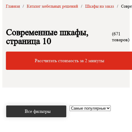
Главная
/
Каталог мебельных решений
/
Шкафы на заказ
/
Совр
Современные шкафы,
(671
страница 10
товаров)
Рассчитать стоимость за 2 минуты
Все фильтры