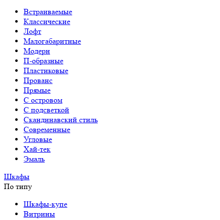
Встраиваемые
Классические
Лофт
Малогабаритные
Модерн
П-образные
Пластиковые
Прованс
Прямые
С островом
С подсветкой
Скандинавский стиль
Современные
Угловые
Хай-тек
Эмаль
Шкафы
По типу
Шкафы-купе
Витрины