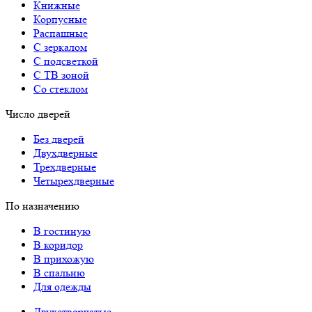
Книжные
Корпусные
Распашные
С зеркалом
С подсветкой
С ТВ зоной
Со стеклом
Число дверей
Без дверей
Двухдверные
Трехдверные
Четырехдверные
По назначению
В гостиную
В коридор
В прихожую
В спальню
Для одежды
Двухстворчатые