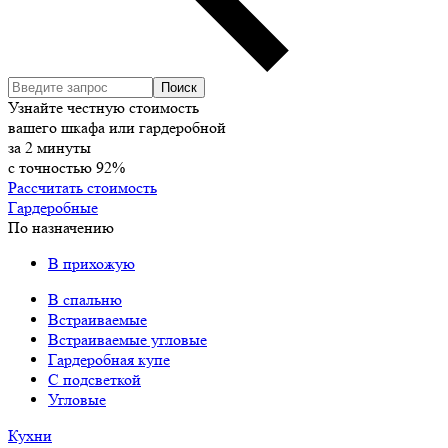
Узнайте честную стоимость
вашего шкафа или гардеробной
за
2
минуты
с точностью
92%
Рассчитать стоимость
Гардеробные
По назначению
В прихожую
В спальню
Встраиваемые
Встраиваемые угловые
Гардеробная купе
С подсветкой
Угловые
Кухни