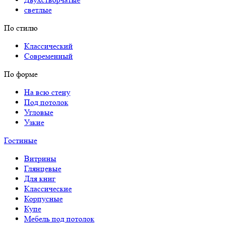
светлые
По стилю
Классический
Современный
По форме
На всю стену
Под потолок
Угловые
Узкие
Гостиные
Витрины
Глянцевые
Для книг
Классические
Корпусные
Купе
Мебель под потолок