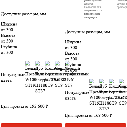
декоров.
светлее 
Подходит для
просторн
современных и
Доступны размеры, мм
классических
интерьеров.
Ширина
от 300
Доступны размеры, мм
Высота
от 300
Ширина
Глубина
от 300
от 300
Высота
от 300
Глубина
от 300
Популярные
цвета
Популярные
цвета
192 600 ₽
Цена проекта от
169 500 ₽
Цена проекта от