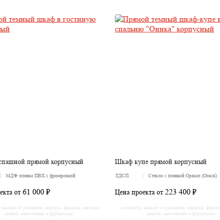
спашной прямой корпусный
Шкаф купе прямой корпусный
МДФ пленка ПВХ с фрезеровкой
ЛДСП
Стекло с пленкой Оракал (Oracal)
61 000 ₽
223 400 ₽
екта от
Цена проекта от
зависит от размеров, корпуса, фасадов, системы
стоимость зависит от размеров, корпуса, фасад
дверей, наполнения и фурнитуры.
дверей, наполнения и фурнитуры.