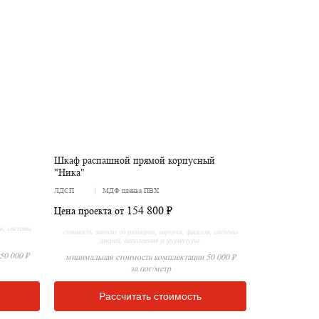
Шкаф распашной прямой корпусный
"Ника"
ЛДСП
МДФ пленка ПВХ
154 800 ₽
Цена проекта от
ов, системы
стоимость зависит от размеров, корпуса, фасадов, системы
дверей, наполнения и фурнитуры.
50 000 ₽
минимальная стоимость комплектации 50 000 ₽
за пог/метр
Рассчитать стоимость