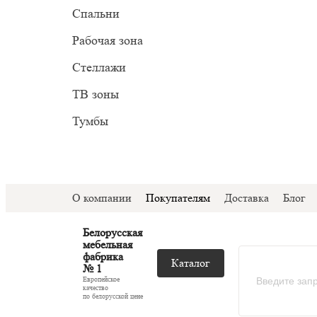
Прован
Миним
Спальни
С подс
Модер
Рабочая зона
С ТВ з
Стеллажи
Со сте
ТВ зоны
Тумбы
О компании
Покупателям
Доставка
Блог
Белорусская
мебельная
фабрика
Каталог
№ 1
Европейское
качество
по белорусской цене