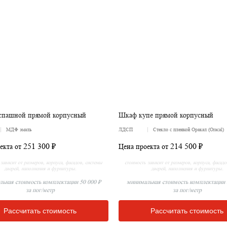
спашной прямой корпусный
Шкаф купе прямой корпусный
МДФ эмаль
ЛДСП
Стекло с пленкой Оракал (Oracal)
251 300 ₽
214 500 ₽
екта от
Цена проекта от
зависит от размеров, корпуса, фасадов, системы
стоимость зависит от размеров, корпуса, фасад
дверей, наполнения и фурнитуры.
дверей, наполнения и фурнитуры.
ьная стоимость комплектации 50 000 ₽
минимальная стоимость комплектации 
за пог/метр
за пог/метр
Рассчитать стоимость
Рассчитать стоимость