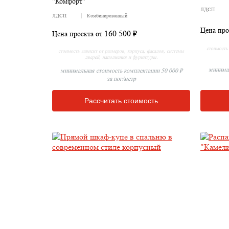
"Комфорт"
ЛДСП
ЛДСП
Комбинированный
Цена про
160 500 ₽
Цена проекта от
стоимость 
стоимость зависит от размеров, корпуса, фасадов, системы
дверей, наполнения и фурнитуры.
минимал
минимальная стоимость комплектации 50 000 ₽
за пог/метр
Рассчитать стоимость