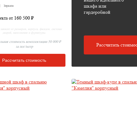
шкафа или
Зеркала
гардеробной
160 500 ₽
екта от
зависит от размеров, корпуса, фасадов, системы
дверей, наполнения и фурнитуры.
ьная стоимость комплектации 50 000 ₽
Рассчитать стоимос
за пог/метр
Рассчитать стоимость