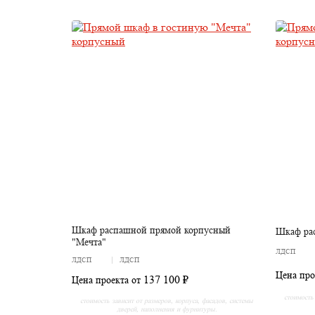
Шкаф распашной прямой корпусный
Шкаф ра
"Мечта"
ЛДСП
ЛДСП
ЛДСП
Цена про
137 100 ₽
Цена проекта от
стоимость 
стоимость зависит от размеров, корпуса, фасадов, системы
дверей, наполнения и фурнитуры.