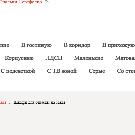
Спальни
Портфолио
шие
В гостиную
В коридор
В прихожую
Корпусные
ЛДСП
Маленькие
Матова
С подсветкой
С ТВ зоной
Серые
Со сте
каз
/
Шкафы для одежды на заказ