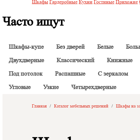
Шкафы
Гардеробные
Кухни
Гостиные
Прихожие
Часто ищут
Шкафы-купе
Без дверей
Белые
Боль
Двухдверные
Классический
Книжные
Под потолок
Распашные
С зеркалом
Угловые
Узкие
Четырехдверные
Главная
/
Каталог мебельных решений
/
Шкафы на за