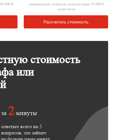
50 000 ₽
минимальная стоимость комплектации 50 000 ₽
за пог/метр
Рассчитать стоимость
стную стоимость
афа или
ой
2
за
минуты
ответьте всего на 5
вопросов, это займет
не больше пары минут