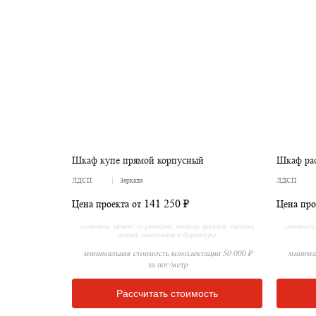
Шкаф купе прямой корпусный
Шкаф ра
ЛДСП
Зеркала
ЛДСП
141 250 ₽
Цена проекта от
Цена про
стоимость зависит от размеров, корпуса, фасадов, системы
стоимость 
дверей, наполнения и фурнитуры.
минимальная стоимость комплектации 50 000 ₽
минимал
за пог/метр
Рассчитать стоимость