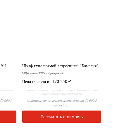
1911
Шкаф купе прямой встроенный "Камелия"
МДФ пленка ПВХ с фрезеровкой
170 250 ₽
Цена проекта от
ов, системы
стоимость зависит от размеров, корпуса, фасадов, системы
дверей, наполнения и фурнитуры.
50 000 ₽
минимальная стоимость комплектации 50 000 ₽
за пог/метр
Рассчитать стоимость