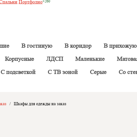
Спальни
Портфолио
шие
В гостиную
В коридор
В прихожую
Корпусные
ЛДСП
Маленькие
Матова
С подсветкой
С ТВ зоной
Серые
Со сте
каз
/
Шкафы для одежды на заказ