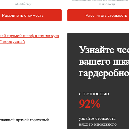
за пог/метр
за пог/метр
Рассчитать стоимость
Рассчитать стоимость
Узнайте че
вашего шк
гардеробн
с точностью
92%
узнайте стоимость
спашной прямой корпусный
вашего идеального