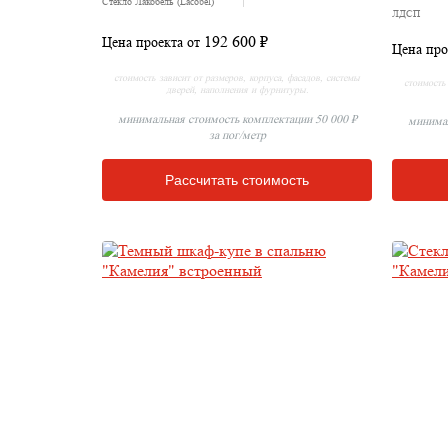
Стекло Лакобель (Lacobel)
ЛДСП
192 600 ₽
Цена проекта от
Цена про
стоимость зависит от размеров, корпуса, фасадов, системы
стоимость 
дверей, наполнения и фурнитуры.
минимальная стоимость комплектации 50 000 ₽
минимал
за пог/метр
Рассчитать стоимость