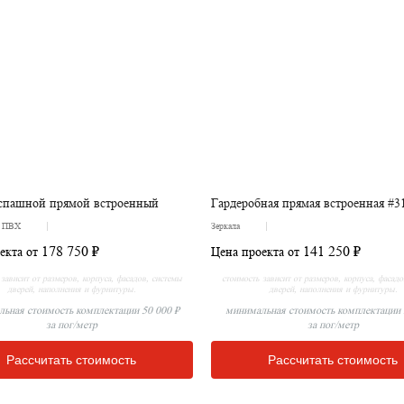
спашной прямой встроенный
Гардеробная прямая встроенная #3
а ПВХ
Зеркала
178 750 ₽
141 250 ₽
екта от
Цена проекта от
зависит от размеров, корпуса, фасадов, системы
стоимость зависит от размеров, корпуса, фасад
дверей, наполнения и фурнитуры.
дверей, наполнения и фурнитуры.
ьная стоимость комплектации 50 000 ₽
минимальная стоимость комплектации 
за пог/метр
за пог/метр
Рассчитать стоимость
Рассчитать стоимость