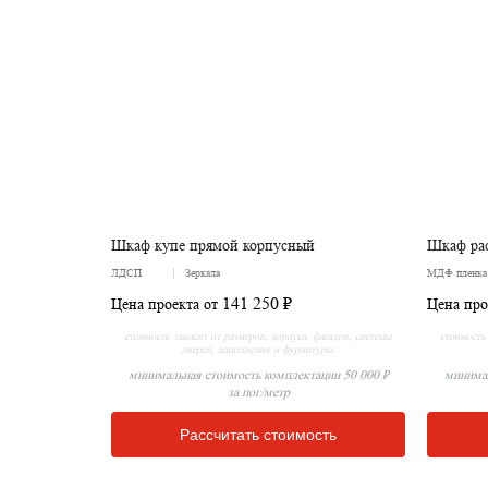
Шкаф купе прямой корпусный
Шкаф ра
ЛДСП
Зеркала
МДФ пленк
141 250 ₽
Цена проекта от
Цена про
стоимость зависит от размеров, корпуса, фасадов, системы
стоимость 
дверей, наполнения и фурнитуры.
минимальная стоимость комплектации 50 000 ₽
минимал
за пог/метр
Рассчитать стоимость