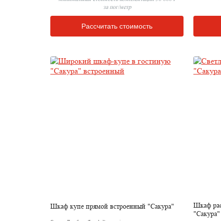
за пог/метр
Рассчитать стоимость
Шкаф ра
Шкаф купе прямой встроенный "Сакура"
"Сакура"