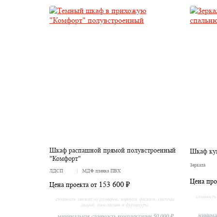
Шкаф распашной прямой полувстроенный
Шкаф ку
"Комфорт"
Зеркала
ЛДСП
МДФ пленка ПВХ
Цена про
153 600 ₽
Цена проекта от
стоимость 
стоимость зависит от размеров, корпуса, фасадов, системы
дверей, наполнения и фурнитуры.
минимал
минимальная стоимость комплектации 50 000 ₽