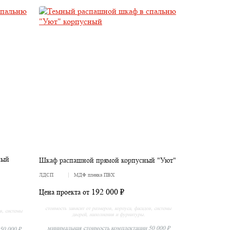
ный
Шкаф распашной прямой корпусный "Уют"
ЛДСП
МДФ пленка ПВХ
192 000 ₽
Цена проекта от
стоимость зависит от размеров, корпуса, фасадов, системы
ов, системы
дверей, наполнения и фурнитуры.
минимальная стоимость комплектации 50 000 ₽
50 000 ₽