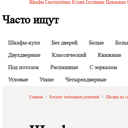
Шкафы
Гардеробные
Кухни
Гостиные
Прихожие
Часто ищут
Шкафы-купе
Без дверей
Белые
Боль
Двухдверные
Классический
Книжные
Под потолок
Распашные
С зеркалом
Угловые
Узкие
Четырехдверные
Главная
/
Каталог мебельных решений
/
Шкафы на за