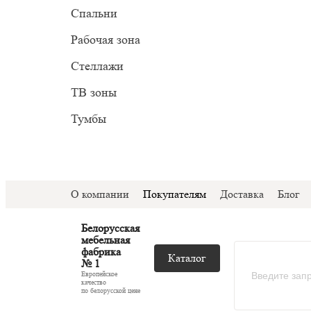
Прован
Миним
Спальни
С подс
Модер
Рабочая зона
С ТВ з
Стеллажи
Со сте
ТВ зоны
Тумбы
О компании
Покупателям
Доставка
Блог
Белорусская
мебельная
фабрика
Каталог
№ 1
Европейское
качество
по белорусской цене