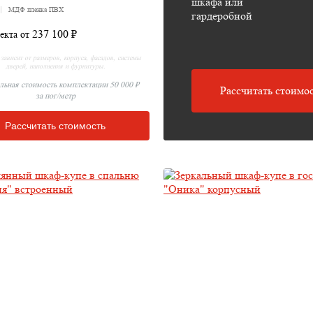
шкафа или
МДФ пленка ПВХ
гардеробной
237 100 ₽
екта от
зависит от размеров, корпуса, фасадов, системы
дверей, наполнения и фурнитуры.
ьная стоимость комплектации 50 000 ₽
Рассчитать стоимос
за пог/метр
Рассчитать стоимость