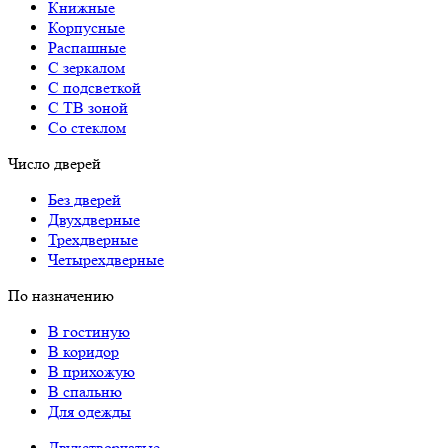
Книжные
Корпусные
Распашные
С зеркалом
С подсветкой
С ТВ зоной
Со стеклом
Число дверей
Без дверей
Двухдверные
Трехдверные
Четырехдверные
По назначению
В гостиную
В коридор
В прихожую
В спальню
Для одежды
Двухстворчатые