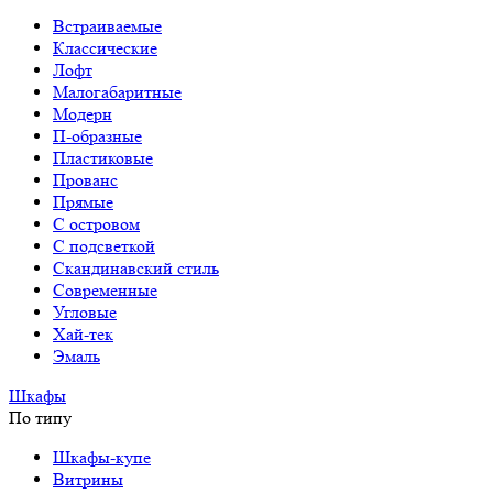
Встраиваемые
Классические
Лофт
Малогабаритные
Модерн
П-образные
Пластиковые
Прованс
Прямые
С островом
С подсветкой
Скандинавский стиль
Современные
Угловые
Хай-тек
Эмаль
Шкафы
По типу
Шкафы-купе
Витрины