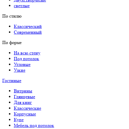
светлые
По стилю
Классический
Современный
По форме
На всю стену
Под потолок
Угловые
Узкие
Гостиные
Витрины
Глянцевые
Для книг
Классические
Корпусные
Купе
Мебель под потолок