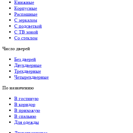
Книжные
Корпусные
Распашные
С зеркалом
С подсветкой
С ТВ зоной
Со стеклом
Число дверей
Без дверей
Двухдверные
Трехдверные
Четырехдверные
По назначению
В гостиную
В коридор
В прихожую
В спальню
Для одежды
Двухстворчатые