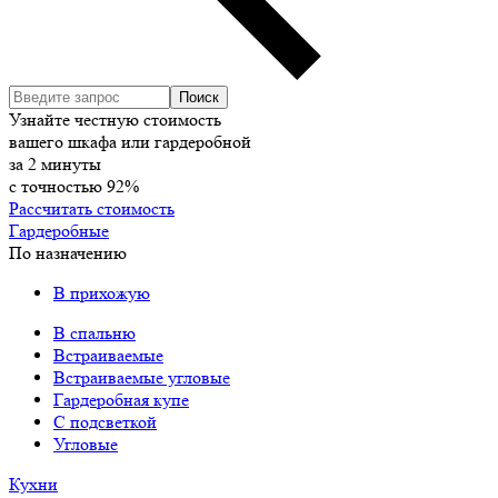
Узнайте честную стоимость
вашего шкафа или гардеробной
за
2
минуты
с точностью
92%
Рассчитать стоимость
Гардеробные
По назначению
В прихожую
В спальню
Встраиваемые
Встраиваемые угловые
Гардеробная купе
С подсветкой
Угловые
Кухни