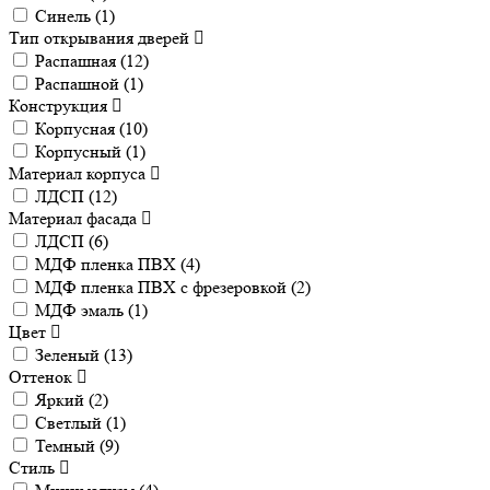
Синель (
1
)
Тип открывания дверей
Распашная (
12
)
Распашной (
1
)
Конструкция
Корпусная (
10
)
Корпусный (
1
)
Материал корпуса
ЛДСП (
12
)
Материал фасада
ЛДСП (
6
)
МДФ пленка ПВХ (
4
)
МДФ пленка ПВХ с фрезеровкой (
2
)
МДФ эмаль (
1
)
Цвет
Зеленый (
13
)
Оттенок
Яркий (
2
)
Светлый (
1
)
Темный (
9
)
Стиль