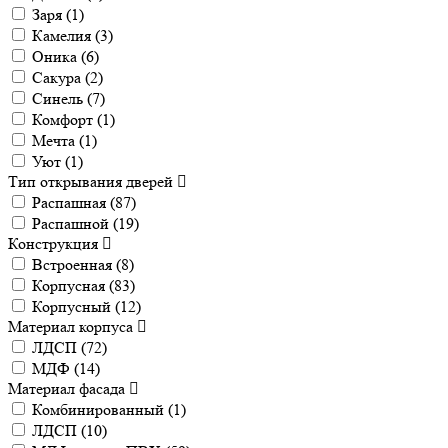
Заря (
1
)
Камелия (
3
)
Оника (
6
)
Сакура (
2
)
Синель (
7
)
Комфорт (
1
)
Мечта (
1
)
Уют (
1
)
Тип открывания дверей
Распашная (
87
)
Распашной (
19
)
Конструкция
Встроенная (
8
)
Корпусная (
83
)
Корпусный (
12
)
Материал корпуса
ЛДСП (
72
)
МДФ (
14
)
Материал фасада
Комбинированный (
1
)
ЛДСП (
10
)