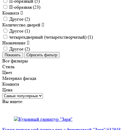
П-образный (
5
)
П-образная (
23
)
Комната
Другое (
2
)
Количество дверей
Другое (
1
)
четырехдверный (четырехстворчатый) (
1
)
Назначение
Другое (
2
)
Все фильтры
Стиль
Цвет
Материал фасада
Комната
Цена
Вы ищете:
Кухня прямая мдф пленка пвх с фрезеровкой "Заря"/#32948