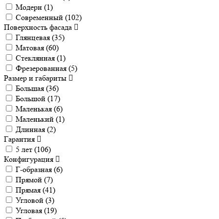
Модерн (
1
)
Современный (
102
)
Поверхность фасада
Глянцевая (
35
)
Матовая (
60
)
Стеклянная (
1
)
Фрезерованная (
5
)
Размер и габариты
Большая (
36
)
Большой (
17
)
Маленькая (
6
)
Маленький (
1
)
Длинная (
2
)
Гарантия
5 лет (
106
)
Конфигурация
Г-образная (
6
)
Прямой (
7
)
Прямая (
41
)
Угловой (
3
)
Угловая (
19
)