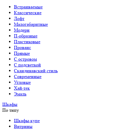
Встраиваемые
Классические
Лофт
Малогабаритные
Модерн
П-образные
Пластиковые
Прованс
Прямые
С островом
С подсветкой
Скандинавский стиль
Современные
Угловые
Хай-тек
Эмаль
Шкафы
По типу
Шкафы-купе
Витрины