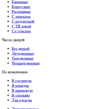
Книжные
Корпусные
Распашные
С зеркалом
С подсветкой
С ТВ зоной
Со стеклом
Число дверей
Без дверей
Двухдверные
Трехдверные
Четырехдверные
По назначению
В гостиную
В коридор
В прихожую
В спальню
Для одежды
Двухстворчатые