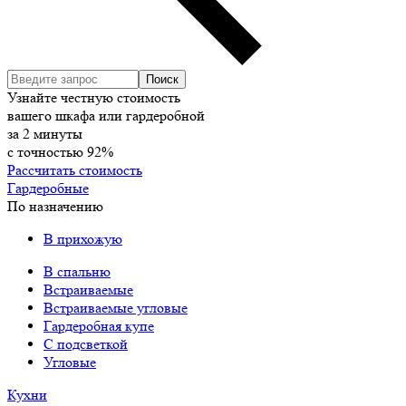
Узнайте честную стоимость
вашего шкафа или гардеробной
за
2
минуты
с точностью
92%
Рассчитать стоимость
Гардеробные
По назначению
В прихожую
В спальню
Встраиваемые
Встраиваемые угловые
Гардеробная купе
С подсветкой
Угловые
Кухни