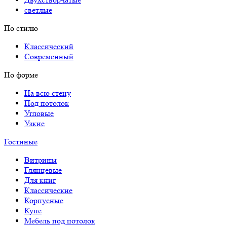
светлые
По стилю
Классический
Современный
По форме
На всю стену
Под потолок
Угловые
Узкие
Гостиные
Витрины
Глянцевые
Для книг
Классические
Корпусные
Купе
Мебель под потолок