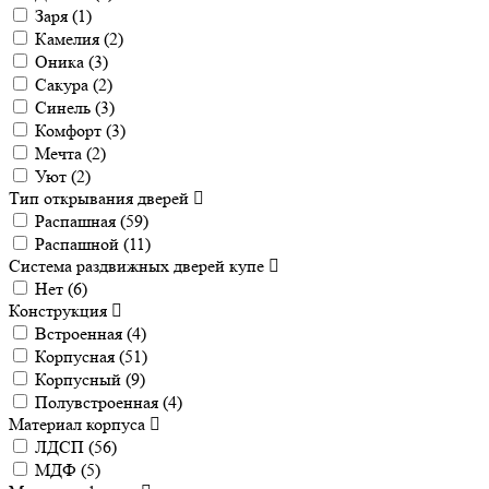
Заря (
1
)
Камелия (
2
)
Оника (
3
)
Сакура (
2
)
Синель (
3
)
Комфорт (
3
)
Мечта (
2
)
Уют (
2
)
Тип открывания дверей
Распашная (
59
)
Распашной (
11
)
Система раздвижных дверей купе
Нет (
6
)
Конструкция
Встроенная (
4
)
Корпусная (
51
)
Корпусный (
9
)
Полувстроенная (
4
)
Материал корпуса
ЛДСП (
56
)
МДФ (
5
)