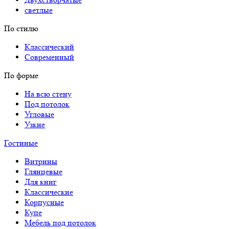
светлые
По стилю
Классический
Современный
По форме
На всю стену
Под потолок
Угловые
Узкие
Гостиные
Витрины
Глянцевые
Для книг
Классические
Корпусные
Купе
Мебель под потолок