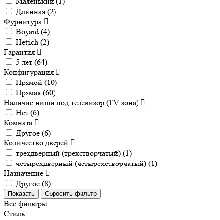
Маленький (
1
)
Длинная (
2
)
Фурнитура
Boyard (
4
)
Hettich (
2
)
Гарантия
5 лет (
64
)
Конфигурация
Прямой (
10
)
Прямая (
60
)
Наличие ниши под телевизор (TV зона)
Нет (
6
)
Комната
Другое (
6
)
Количество дверей
трехдверный (трехстворчатый) (
1
)
четырехдверный (четырехстворчатый) (
1
)
Назначение
Другое (
8
)
Все фильтры
Стиль