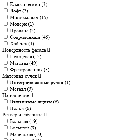
Классический (
3
)
Лофт (
3
)
Минимализм (
15
)
Модерн (
1
)
Прованс (
2
)
Современный (
45
)
Хай-тек (
1
)
Поверхность фасада
Глянцевая (
15
)
Матовая (
49
)
Фрезерованная (
3
)
Материал ручек
Интегрированные ручки (
1
)
Металл (
5
)
Наполнение
Выдвижные ящики (
6
)
Полки (
6
)
Размер и габариты
Большая (
19
)
Большой (
9
)
Маленькая (
10
)