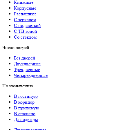
Книжные
Корпусные
Распашные
С зеркалом
С подсветкой
С ТВ зоной
Со стеклом
Число дверей
Без дверей
Двухдверные
Трехдверные
Четырехдверные
По назначению
В гостиную
В коридор
В прихожую
В спальню
Для одежды
Двухстворчатые