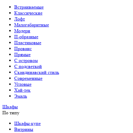
Встраиваемые
Классические
Лофт
Малогабаритные
Модерн
П-образные
Пластиковые
Прованс
Прямые
С островом
С подсветкой
Скандинавский стиль
Современные
Угловые
Хай-тек
Эмаль
Шкафы
По типу
Шкафы-купе
Витрины