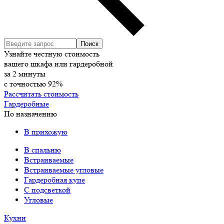
Узнайте честную стоимость
вашего шкафа или гардеробной
за
2
минуты
с точностью
92%
Рассчитать стоимость
Гардеробные
По назначению
В прихожую
В спальню
Встраиваемые
Встраиваемые угловые
Гардеробная купе
С подсветкой
Угловые
Кухни