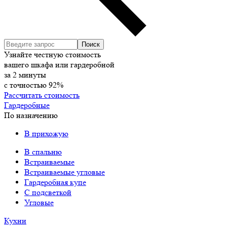
Узнайте честную стоимость
вашего шкафа или гардеробной
за
2
минуты
с точностью
92%
Рассчитать стоимость
Гардеробные
По назначению
В прихожую
В спальню
Встраиваемые
Встраиваемые угловые
Гардеробная купе
С подсветкой
Угловые
Кухни