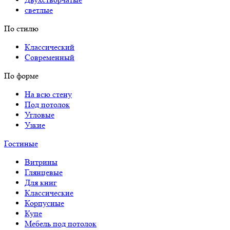
светлые
По стилю
Классический
Современный
По форме
На всю стену
Под потолок
Угловые
Узкие
Гостиные
Витрины
Глянцевые
Для книг
Классические
Корпусные
Купе
Мебель под потолок