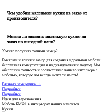
угловую планировку. Прямая кухня подходит для узких комнат
и студий, а угловая помогает увеличить рабочую поверхность и
Чем удобны маленькие кухни на заказ от
добавить места для хранения. Если площадь совсем ограничена,
производителя?
стоит использовать высокие верхние шкафы и компактную
Маленькие кухни на заказ от производителя удобны тем, что
технику.
изготавливаются по индивидуальным размерам и учитывают
особенности комнаты. Можно задействовать углы, ниши,
Можно ли заказать маленькую кухню на
высоту стены, пространство над холодильником и узкие
заказ по выгодной цене?
участки, которые не подходят для стандартных гарнитуров.
Да, можно заказать маленькую кухню на заказ по выгодной
Хотите получить точный замер?
цене, если заранее определить нужные модули и не
перегружать гарнитур лишними элементами. На стоимость
Быстрый и точный замер для создания идеальной мебели:
влияют размер, фасады, фурнитура, столешница, внутреннее
бесплатная консультация и индивидуальный подход. Мы
наполнение и сложность монтажа. После замера
обеспечим точность и соответствие вашего интерьера с
подготавливается расчет под конкретное помещение.
мебелью, которую вы всегда мечтали иметь!
Вызвать замерщика →
Подробнее
Подробнее
Идеи для вдохновения
Мебель БМФ1 в интерьерах наших клиентов
Кухни