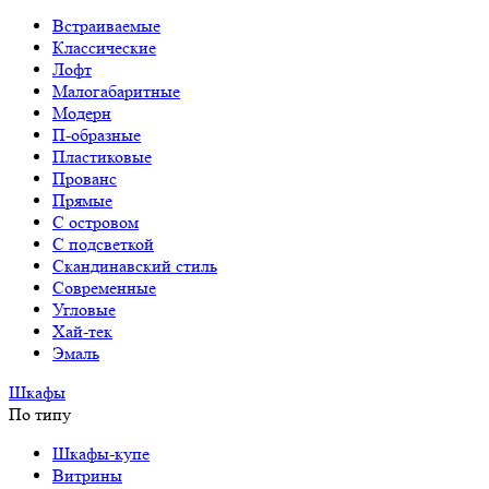
Встраиваемые
Классические
Лофт
Малогабаритные
Модерн
П-образные
Пластиковые
Прованс
Прямые
С островом
С подсветкой
Скандинавский стиль
Современные
Угловые
Хай-тек
Эмаль
Шкафы
По типу
Шкафы-купе
Витрины