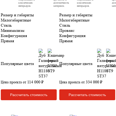
классических
долговечность
классических
дол
интерьеров.
материала.
интерьеров.
мат
Размер и габариты
Размер и габариты
Малогабаритные
Малогабаритные
Стиль
Стиль
Минимализм
Прованс
Конфигурация
Конфигурация
Прямая
Прямая
Популярные цвета
Популярные цвета
114 000 ₽
334 000 ₽
Цена проекта от
Цена проекта от
Рассчитать стоимость
Рассчитать стоимость