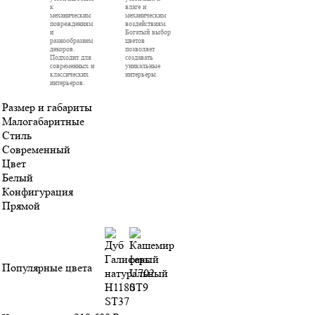
к
влаге и
механическим
механическим
повреждениям
воздействиям.
и
Богатый выбор
разнообразием
цветов
декоров.
позволяет
Подходит для
создавать
современных и
уникальные
классических
интерьеры.
интерьеров.
Размер и габариты
Малогабаритные
Стиль
Современный
Цвет
Белый
Конфигурация
Прямой
Популярные цвета