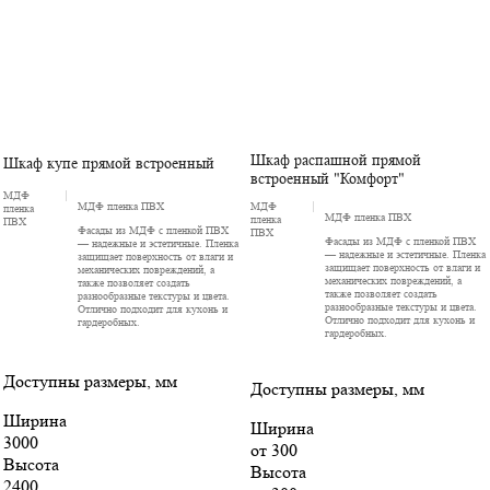
Шкаф распашной прямой
Шкаф купе прямой встроенный
встроенный "Комфорт"
МДФ
МДФ пленка ПВХ
МДФ
пленка
МДФ пленка ПВХ
пленка
ПВХ
Фасады из МДФ с пленкой ПВХ
ПВХ
Фасады из МДФ с пленкой ПВХ
— надежные и эстетичные. Пленка
— надежные и эстетичные. Пленка
защищает поверхность от влаги и
защищает поверхность от влаги и
механических повреждений, а
механических повреждений, а
также позволяет создать
также позволяет создать
разнообразные текстуры и цвета.
разнообразные текстуры и цвета.
Отлично подходит для кухонь и
Отлично подходит для кухонь и
гардеробных.
гардеробных.
Доступны размеры, мм
Доступны размеры, мм
Ширина
Ширина
3000
от 300
Высота
Высота
2400