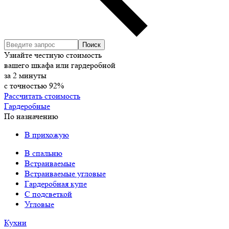
Узнайте честную стоимость
вашего шкафа или гардеробной
за
2
минуты
с точностью
92%
Рассчитать стоимость
Гардеробные
По назначению
В прихожую
В спальню
Встраиваемые
Встраиваемые угловые
Гардеробная купе
С подсветкой
Угловые
Кухни