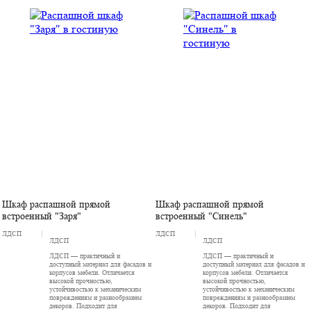
Шкаф распашной прямой
Шкаф распашной прямой
встроенный "Заря"
встроенный "Синель"
ЛДСП
ЛДСП
ЛДСП
ЛДСП
ЛДСП — практичный и
ЛДСП — практичный и
доступный материал для фасадов и
доступный материал для фасадов и
корпусов мебели. Отличается
корпусов мебели. Отличается
высокой прочностью,
высокой прочностью,
устойчивостью к механическим
устойчивостью к механическим
повреждениям и разнообразием
повреждениям и разнообразием
декоров. Подходит для
декоров. Подходит для