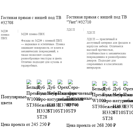
Гостиная прямая с нишей под ТВ
Гостиная прямая с нишей под ТВ
"Уют"/#32710
#32708
ЛДСП
МДФ
ЛДСП
МДФ пленка ПВХ
пленка
ПВХ
ЛДСП — практичный и
Фасады из МДФ с пленкой ПВХ
доступный материал для фасадов и
— надежные и эстетичные. Пленка
корпусов мебели. Отличается
защищает поверхность от влаги и
высокой прочностью,
механических повреждений, а
устойчивостью к механическим
также позволяет создать
повреждениям и разнообразием
разнообразные текстуры и цвета.
декоров. Подходит для
Отлично подходит для кухонь и
современных и классических
гардеробных.
интерьеров.
Популярные
Популярные
цвета
цвета
245 250 ₽
Цена проекта от
268 200 ₽
Цена проекта от