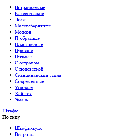
Встраиваемые
Классические
Лофт
Малогабаритные
Модерн
П-образные
Пластиковые
Прованс
Прямые
С островом
С подсветкой
Скандинавский стиль
Современные
Угловые
Хай-тек
Эмаль
Шкафы
По типу
Шкафы-купе
Витрины