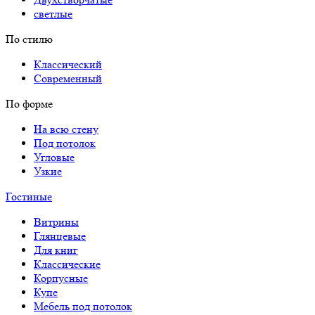
светлые
По стилю
Классический
Современный
По форме
На всю стену
Под потолок
Угловые
Узкие
Гостиные
Витрины
Глянцевые
Для книг
Классические
Корпусные
Купе
Мебель под потолок