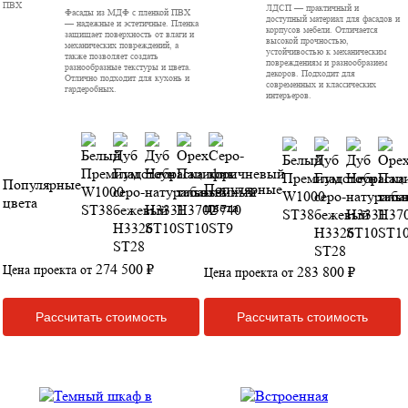
ПВХ
ЛДСП — практичный и
Фасады из МДФ с пленкой ПВХ
доступный материал для фасадов и
— надежные и эстетичные. Пленка
корпусов мебели. Отличается
защищает поверхность от влаги и
высокой прочностью,
механических повреждений, а
устойчивостью к механическим
также позволяет создать
повреждениям и разнообразием
разнообразные текстуры и цвета.
декоров. Подходит для
Отлично подходит для кухонь и
современных и классических
гардеробных.
интерьеров.
Популярные
Популярные
цвета
цвета
274 500 ₽
Цена проекта от
283 800 ₽
Цена проекта от
Рассчитать стоимость
Рассчитать стоимость