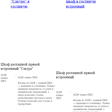
Шкаф распашной прямой
встроенный "Сакура"
Шкаф распашной прямой
МДФ
встроенный
МДФ пленка ПВХ
пленка
ПВХ
Фасады из МДФ с пленкой ПВХ
— надежные и эстетичные. Пленка
защищает поверхность от влаги и
механических повреждений, а
МДФ
МДФ пленка ПВХ
также позволяет создать
пленка
разнообразные текстуры и цвета.
ПВХ
Фасады из МДФ с пленкой ПВХ
Отлично подходит для кухонь и
— надежные и эстетичные. Пленка
гардеробных.
защищает поверхность от влаги и
механических повреждений, а
также позволяет создать