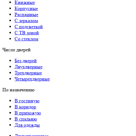
Книжные
Корпусные
Распашные
С зеркалом
С подсветкой
С ТВ зоной
Со стеклом
Число дверей
Без дверей
Двухдверные
Трехдверные
Четырехдверные
По назначению
В гостиную
В коридор
В прихожую
В спальню
Для одежды
Двухстворчатые