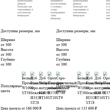
разнообразием
ежедневном
разнообразием
еже
декоров.
использовании,
декоров.
исп
Подходит для
а сложные
Подходит для
а с
современных и
узоры
современных и
узо
классических
подчеркивают
классических
под
интерьеров.
стиль
интерьеров.
сти
интерьера.
инт
Доступны размеры, мм
Доступны размеры, мм
Ширина
Ширина
от 300
от 300
Высота
Высота
от 300
от 300
Глубина
Глубина
от 300
от 300
Популярные
Популярные
цвета
цвета
166 000 ₽
133 600 ₽
Цена проекта от
Цена проекта от