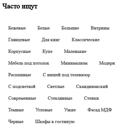
Часто ищут
Бежевые
Белые
Большие
Витрины
Глянцевые
Для книг
Классические
Корпусные
Купе
Маленькие
Мебель под потолок
Минимализм
Модерн
Распашные
С нишей под телевизор
С подсветкой
Светлые
Скандинавский
Современные
Стеклянные
Стенки
Темные
Угловые
Узкие
Фасад МДФ
Черные
Шкафы в гостиную