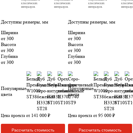
классических
классических
классических
классиче
интерьеров.
интерьеров.
интерьеров.
интерьер
Доступны размеры, мм
Доступны размеры, мм
Ширина
Ширина
от 300
от 300
Высота
Высота
от 300
от 300
Глубина
Глубина
от 300
от 300
Популярные
Популярные
цвета
цвета
141 000 ₽
95 000 ₽
Цена проекта от
Цена проекта от
Рассчитать стоимость
Рассчитать стоимость