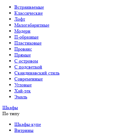
Встраиваемые
Классические
Лофт
Малогабаритные
Модерн
П-образные
Пластиковые
Прованс
Прямые
С островом
С подсветкой
Скандинавский стиль
Современные
Угловые
Хай-тек
Эмаль
Шкафы
По типу
Шкафы-купе
Витрины