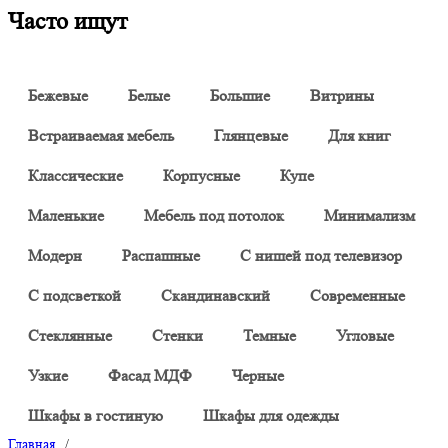
Часто ищут
Бежевые
Белые
Большие
Витрины
Встраиваемая мебель
Глянцевые
Для книг
Классические
Корпусные
Купе
Маленькие
Мебель под потолок
Минимализм
Модерн
Распашные
С нишей под телевизор
С подсветкой
Скандинавский
Современные
Стеклянные
Стенки
Темные
Угловые
Узкие
Фасад МДФ
Черные
Шкафы в гостиную
Шкафы для одежды
Главная
/