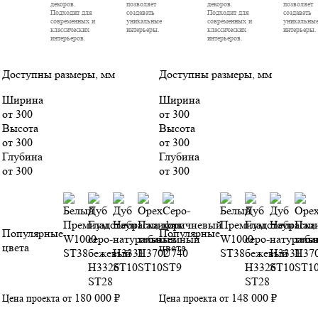
декоров.
позволяет
декоров.
позволяет
Подходит для
создавать
Подходит для
создавать
современных и
уникальные
современных и
уникальны
классических
интерьеры.
классических
интерьеры.
интерьеров.
интерьеров.
Доступны размеры, мм
Доступны размеры, мм
Ширина
Ширина
от 300
от 300
Высота
Высота
от 300
от 300
Глубина
Глубина
от 300
от 300
Популярные
Популярные
цвета
цвета
180 000 ₽
148 000 ₽
Цена проекта от
Цена проекта от