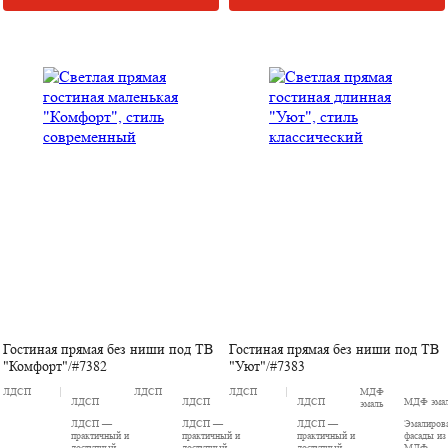
Гостиная прямая без ниши под ТВ
Гостиная прямая без ниши под ТВ
"Комфорт"/#7382
"Уют"/#7383
ЛДСП
ЛДСП
ЛДСП
МДФ
ЛДСП
ЛДСП
ЛДСП
МДФ эма
эмаль
ЛДСП —
ЛДСП —
ЛДСП —
Эмалиров
практичный и
практичный и
практичный и
фасады из
доступный
доступный
доступный
МДФ —