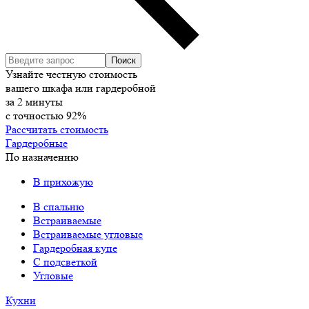
Узнайте честную стоимость
вашего шкафа или гардеробной
за
2
минуты
с точностью
92%
Рассчитать стоимость
Гардеробные
По назначению
В прихожую
В спальню
Встраиваемые
Встраиваемые угловые
Гардеробная купе
С подсветкой
Угловые
Кухни