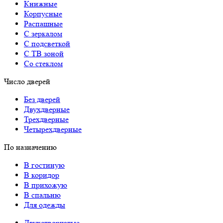
Книжные
Корпусные
Распашные
С зеркалом
С подсветкой
С ТВ зоной
Со стеклом
Число дверей
Без дверей
Двухдверные
Трехдверные
Четырехдверные
По назначению
В гостиную
В коридор
В прихожую
В спальню
Для одежды
Двухстворчатые