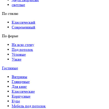
светлые
По стилю
Классический
Современный
По форме
На всю стену
Под потолок
Угловые
Узкие
Гостиные
Витрины
Глянцевые
Для книг
Классические
Корпусные
Купе
Мебель под потолок