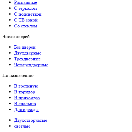
Распашные
С зеркалом
С подсветкой
С ТВ зоной
Со стеклом
Число дверей
Без дверей
Двухдверные
Трехдверные
Четырехдверные
По назначению
В гостиную
В коридор
В прихожую
В спальню
Для одежды
Двухстворчатые
светлые