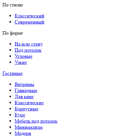
По стилю
Классический
Современный
По форме
На всю стену
Под потолок
Угловые
Узкие
Гостиные
Витрины
Глянцевые
Для книг
Классические
Корпусные
Купе
Мебель под потолок
Минимализм
Модерн