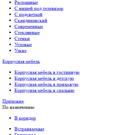
Распашные
С нишей под телевизор
С подсветкой
Скандинавский
Современные
Стеклянные
Стенки
Угловые
Узкие
Корпусная мебель
Корпусная мебель в гостинную
Корпусная мебель в детскую
Корпусная мебель в прихожую
Корпусная мебель в спальню
Прихожие
По назначению
В коридор
Встраиваемые
Глянцевая