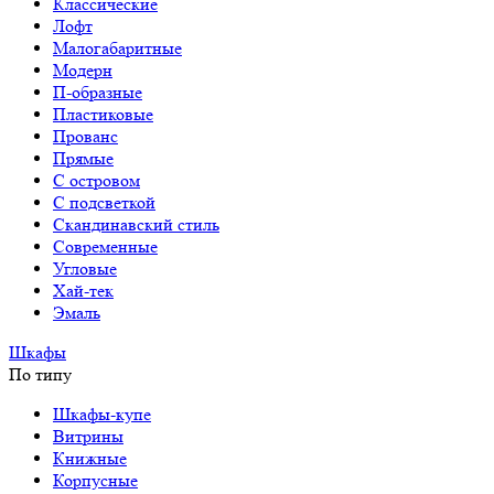
Классические
Лофт
Малогабаритные
Модерн
П-образные
Пластиковые
Прованс
Прямые
С островом
С подсветкой
Скандинавский стиль
Современные
Угловые
Хай-тек
Эмаль
Шкафы
По типу
Шкафы-купе
Витрины
Книжные
Корпусные