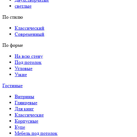
светлые
По стилю
Классический
Современный
По форме
На всю стену
Под потолок
Угловые
Узкие
Гостиные
Витрины
Глянцевые
Для книг
Классические
Корпусные
Купе
Мебель под потолок