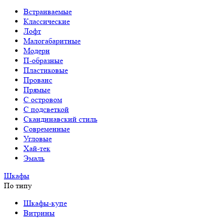
Встраиваемые
Классические
Лофт
Малогабаритные
Модерн
П-образные
Пластиковые
Прованс
Прямые
С островом
С подсветкой
Скандинавский стиль
Современные
Угловые
Хай-тек
Эмаль
Шкафы
По типу
Шкафы-купе
Витрины