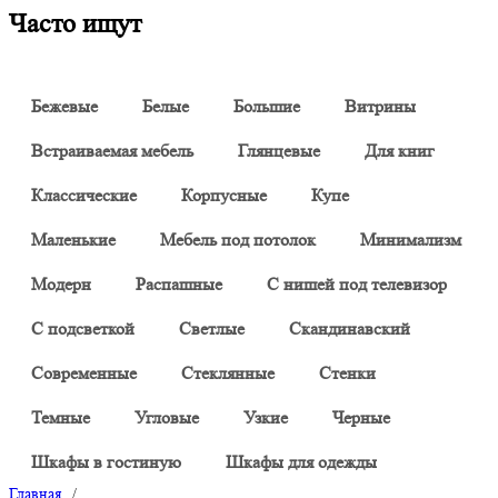
Часто ищут
Бежевые
Белые
Большие
Витрины
Встраиваемая мебель
Глянцевые
Для книг
Классические
Корпусные
Купе
Маленькие
Мебель под потолок
Минимализм
Модерн
Распашные
С нишей под телевизор
С подсветкой
Светлые
Скандинавский
Современные
Стеклянные
Стенки
Темные
Угловые
Узкие
Черные
Шкафы в гостиную
Шкафы для одежды
Главная
/