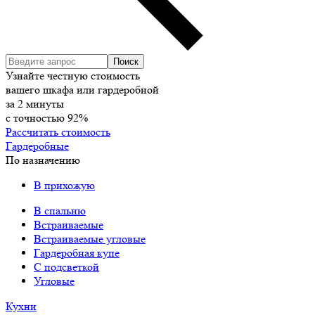
Узнайте честную стоимость
вашего шкафа или гардеробной
за
2
минуты
с точностью
92%
Рассчитать стоимость
Гардеробные
По назначению
В прихожую
В спальню
Встраиваемые
Встраиваемые угловые
Гардеробная купе
С подсветкой
Угловые
Кухни