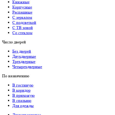
Книжные
Корпусные
Распашные
С зеркалом
С подсветкой
С ТВ зоной
Со стеклом
Число дверей
Без дверей
Двухдверные
Трехдверные
Четырехдверные
По назначению
В гостиную
В коридор
В прихожую
В спальню
Для одежды
Двухстворчатые