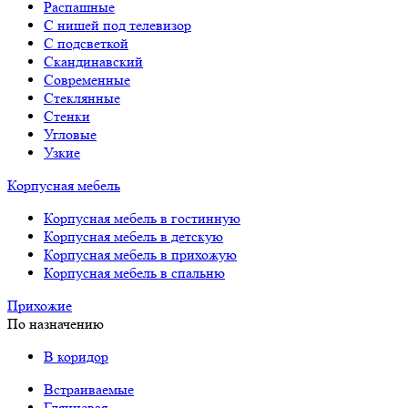
Распашные
С нишей под телевизор
С подсветкой
Скандинавский
Современные
Стеклянные
Стенки
Угловые
Узкие
Корпусная мебель
Корпусная мебель в гостинную
Корпусная мебель в детскую
Корпусная мебель в прихожую
Корпусная мебель в спальню
Прихожие
По назначению
В коридор
Встраиваемые
Глянцевая