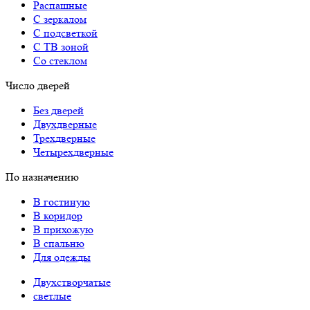
Распашные
С зеркалом
С подсветкой
С ТВ зоной
Со стеклом
Число дверей
Без дверей
Двухдверные
Трехдверные
Четырехдверные
По назначению
В гостиную
В коридор
В прихожую
В спальню
Для одежды
Двухстворчатые
светлые