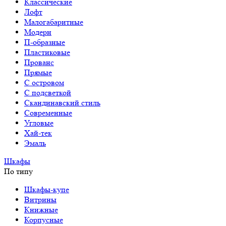
Классические
Лофт
Малогабаритные
Модерн
П-образные
Пластиковые
Прованс
Прямые
С островом
С подсветкой
Скандинавский стиль
Современные
Угловые
Хай-тек
Эмаль
Шкафы
По типу
Шкафы-купе
Витрины
Книжные
Корпусные