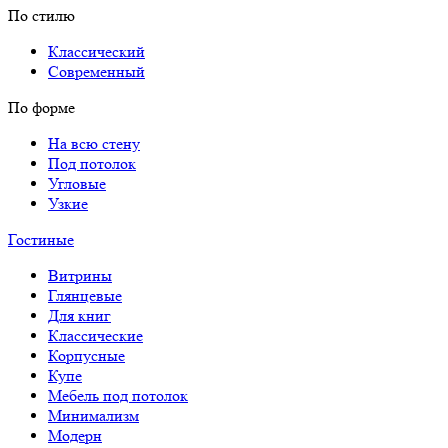
По стилю
Классический
Современный
По форме
На всю стену
Под потолок
Угловые
Узкие
Гостиные
Витрины
Глянцевые
Для книг
Классические
Корпусные
Купе
Мебель под потолок
Минимализм
Модерн