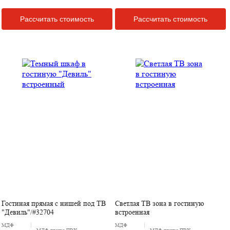
Рассчитать стоимость
Рассчитать стоимость
Гостиная прямая с нишей под ТВ
Светлая ТВ зона в гостиную
"Девиль"/#32704
встроенная
МДФ
МДФ
МДФ пленка ПВХ
МДФ пленка ПВХ