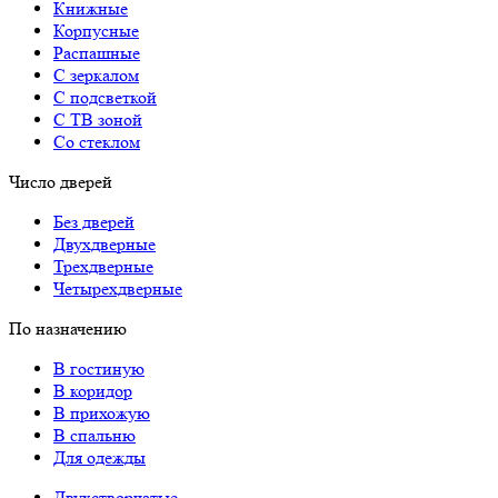
Книжные
Корпусные
Распашные
С зеркалом
С подсветкой
С ТВ зоной
Со стеклом
Число дверей
Без дверей
Двухдверные
Трехдверные
Четырехдверные
По назначению
В гостиную
В коридор
В прихожую
В спальню
Для одежды
Двухстворчатые