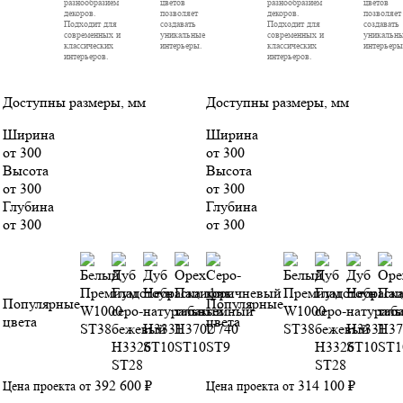
разнообразием
цветов
разнообразием
цветов
декоров.
позволяет
декоров.
позволяет
Подходит для
создавать
Подходит для
создавать
современных и
уникальные
современных и
уникальн
классических
интерьеры.
классических
интерьеры
интерьеров.
интерьеров.
Доступны размеры, мм
Доступны размеры, мм
Ширина
Ширина
от 300
от 300
Высота
Высота
от 300
от 300
Глубина
Глубина
от 300
от 300
Популярные
Популярные
цвета
цвета
392 600 ₽
314 100 ₽
Цена проекта от
Цена проекта от