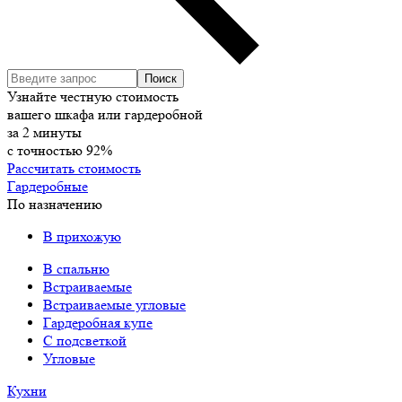
Узнайте честную стоимость
вашего шкафа или гардеробной
за
2
минуты
с точностью
92%
Рассчитать стоимость
Гардеробные
По назначению
В прихожую
В спальню
Встраиваемые
Встраиваемые угловые
Гардеробная купе
С подсветкой
Угловые
Кухни