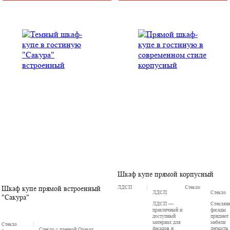
Шкаф купе прямой корпусный
ЛДСП
Стекло
Шкаф купе прямой встроенный
ЛДСП
Стекло
"Сакура"
ЛДСП —
Стеклян
практичный и
фасады
доступный
придают
материал для
мебели
Стекло
фасадов и
легкость
Стекло с пленкой Оракал