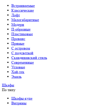
Встраиваемые
Классические
Лофт
Малогабаритные
Модерн
П-образные
Пластиковые
Прованс
Прямые
С островом
С подсветкой
Скандинавский стиль
Современные
Угловые
Хай-тек
Эмаль
Шкафы
По типу
Шкафы-купе
Витрины