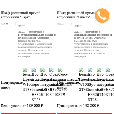
Шкаф распашной прямой
Шкаф распашной прямой
встроенный "Заря"
встроенный "Синель"
ЛДСП
ЛДСП
ЛДСП
ЛДСП
ЛДСП — практичный и
ЛДСП — практичный и
доступный материал для фасадов и
доступный материал для фасадов и
корпусов мебели. Отличается
корпусов мебели. Отличается
высокой прочностью,
высокой прочностью,
устойчивостью к механическим
устойчивостью к механическим
повреждениям и разнообразием
повреждениям и разнообразием
декоров. Подходит для
декоров. Подходит для
современных и классических
современных и классических
интерьеров.
интерьеров.
Популярные
Популярные
цвета
цвета
189 000 ₽
138 800 ₽
Цена проекта от
Цена проекта от