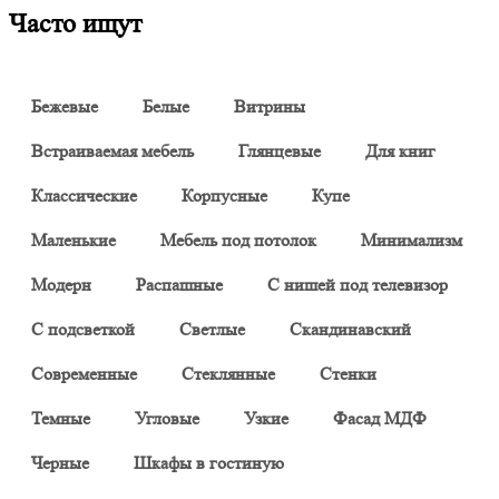
Часто ищут
Бежевые
Белые
Витрины
Встраиваемая мебель
Глянцевые
Для книг
Классические
Корпусные
Купе
Маленькие
Мебель под потолок
Минимализм
Модерн
Распашные
С нишей под телевизор
С подсветкой
Светлые
Скандинавский
Современные
Стеклянные
Стенки
Темные
Угловые
Узкие
Фасад МДФ
Черные
Шкафы в гостиную