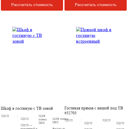
Рассчитать стоимость
Рассчитать стоимость
Гостиная прямая с нишей под ТВ
Шкаф в гостиную с ТВ зоной
#32703
ЛДСП
МДФ
ЛДСП
МДФ пленка
пленка
ЛДСП
ЛДСП
ПВХ
ПВХ
ЛДСП
ЛДСП
ЛДСП —
практичный и
Фасады из