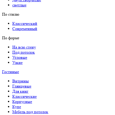
светлые
По стилю
Классический
Современный
По форме
На всю стену
Под потолок
Угловые
Узкие
Гостиные
Витрины
Глянцевые
Для книг
Классические
Корпусные
Купе
Мебель под потолок