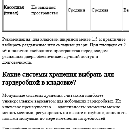
Кассетная
Не занимает
Средний
Средняя
Вы
(пенал)
пространство
Рекомендация:
для кладовок шириной менее 1,5 м практичнее
выбирать раздвижные или складные двери. При площади от 2
м² и наличии свободного пространства перед входом
распашная дверь обеспечивает лучший доступ и
долговечность.
Какие системы хранения выбрать для
гардеробной в кладовке?
Модульные системы хранения считаются наиболее
универсальным вариантом для небольших гардеробных. Их
ключевое преимущество — адаптивность: элементы можно
менять местами, регулировать по высоте и глубине, дополнять
новыми модулями по мере изменения потребностей.
Гардеробная система, как правило, включает следующие