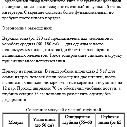
Гардеробный шкаф встроенного типа с закрытыми фасадами
выбирают, когда важно сохранить единый визуальный стиль
интерьера. Открытые системы более функциональны, но
требуют постоянного порядка.
Эргономика размещения:
Верхняя зона (от 180 см) предназначена для чемоданов и
коробок; средняя (60–180 см) — для одежды и часто
используемых полок; нижняя (до 60 см) — для обуви и
выдвижных элементов. Такое зонирование снижает нагрузку
при ежедневном использовании.
Пример из практики:
В гардеробной площадью 2,5 м² для
семьи из трёх человек были размещены две штанги, шесть
выдвижных ящиков, четыре сетчатые корзины и обувница на
12 пар. Проход шириной 70 см обеспечил удобный доступ, а
глубина секций 55 см позволила разместить одежду без
деформации.
Сочетание модулей с разной глубиной
Стандартная
Глубокая
Узкая ниша
Модуль
глубина (55–60
ниша (от 65
(до 50 см)