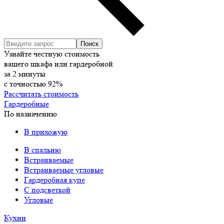
Узнайте честную стоимость
вашего шкафа или гардеробной
за
2
минуты
с точностью
92%
Рассчитать стоимость
Гардеробные
По назначению
В прихожую
В спальню
Встраиваемые
Встраиваемые угловые
Гардеробная купе
С подсветкой
Угловые
Кухни