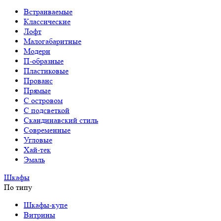
Встраиваемые
Классические
Лофт
Малогабаритные
Модерн
П-образные
Пластиковые
Прованс
Прямые
С островом
С подсветкой
Скандинавский стиль
Современные
Угловые
Хай-тек
Эмаль
Шкафы
По типу
Шкафы-купе
Витрины