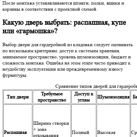
После монтажа устанавливаются штанги, полки, ящики и
корзины в соответствии с проектной схемой.
Какую дверь выбрать: распашная, купе
или «гармошка»?
Выбор двери для гардеробной из кладовки следует оценивать
по нескольким критериям: доступ к системам хранения,
занимаемое пространство, уровень шумоизоляции, бюджет и
сложность монтажа. Ошибка на этом этапе часто приводит к
неудобству эксплуатации или преждевременному износу
фурнитуры.
Сравнение типов дверей для гардероб
Требуемое
Доступ к
Тип двери
Шумоизоляция
Б
пространство
углам
Ширина створки
+ зона
Распашная
Полный
Высокая
Ср
открывания