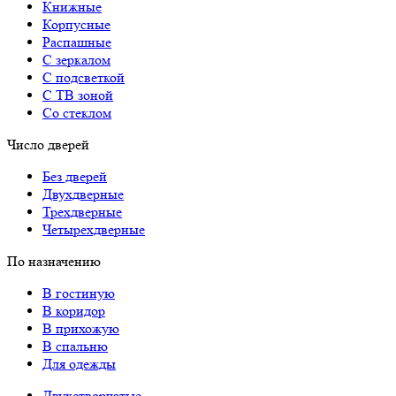
Книжные
Корпусные
Распашные
С зеркалом
С подсветкой
С ТВ зоной
Со стеклом
Число дверей
Без дверей
Двухдверные
Трехдверные
Четырехдверные
По назначению
В гостиную
В коридор
В прихожую
В спальню
Для одежды
Двухстворчатые