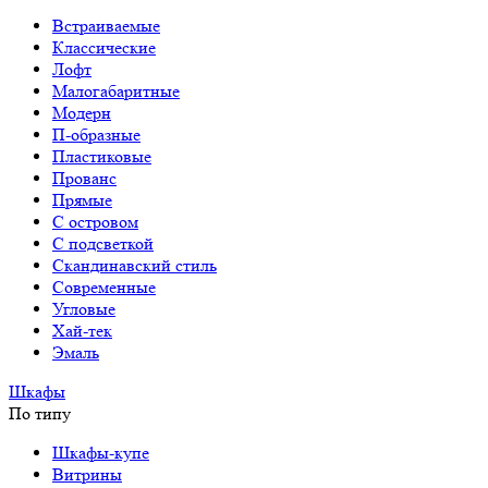
Встраиваемые
Классические
Лофт
Малогабаритные
Модерн
П-образные
Пластиковые
Прованс
Прямые
С островом
С подсветкой
Скандинавский стиль
Современные
Угловые
Хай-тек
Эмаль
Шкафы
По типу
Шкафы-купе
Витрины