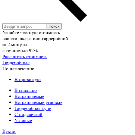
Узнайте честную стоимость
вашего шкафа или гардеробной
за
2
минуты
с точностью
92%
Рассчитать стоимость
Гардеробные
По назначению
В прихожую
В спальню
Встраиваемые
Встраиваемые угловые
Гардеробная купе
С подсветкой
Угловые
Кухни