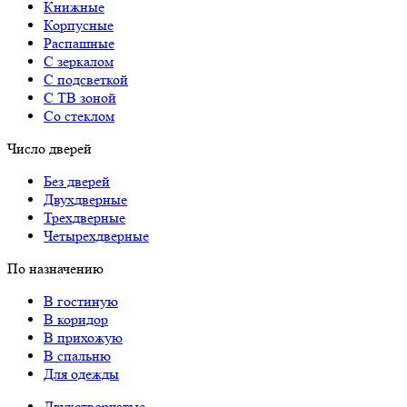
Книжные
Корпусные
Распашные
С зеркалом
С подсветкой
С ТВ зоной
Со стеклом
Число дверей
Без дверей
Двухдверные
Трехдверные
Четырехдверные
По назначению
В гостиную
В коридор
В прихожую
В спальню
Для одежды
Двухстворчатые