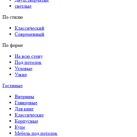
светлые
По стилю
Классический
Современный
По форме
На всю стену
Под потолок
Угловые
Узкие
Гостиные
Витрины
Глянцевые
Для книг
Классические
Корпусные
Купе
Мебель под потолок