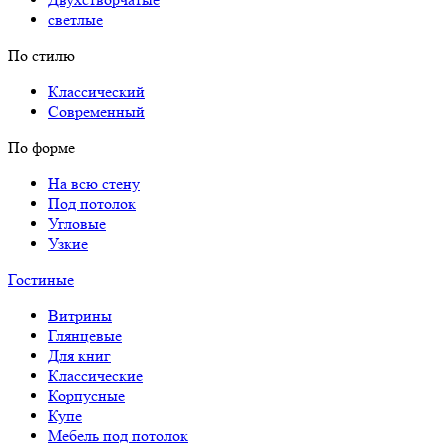
светлые
По стилю
Классический
Современный
По форме
На всю стену
Под потолок
Угловые
Узкие
Гостиные
Витрины
Глянцевые
Для книг
Классические
Корпусные
Купе
Мебель под потолок