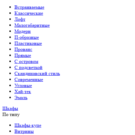
Встраиваемые
Классические
Лофт
Малогабаритные
Модерн
П-образные
Пластиковые
Прованс
Прямые
С островом
С подсветкой
Скандинавский стиль
Современные
Угловые
Хай-тек
Эмаль
Шкафы
По типу
Шкафы-купе
Витрины