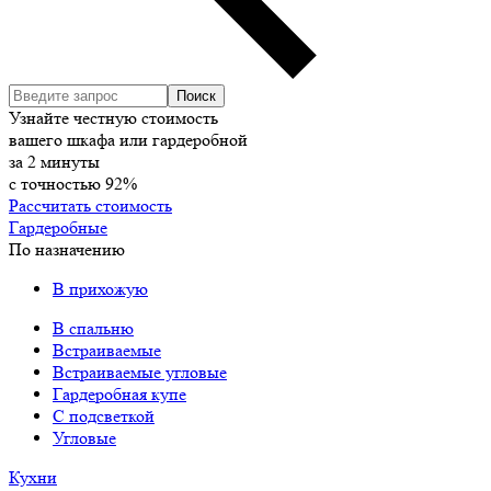
Узнайте честную стоимость
вашего шкафа или гардеробной
за
2
минуты
с точностью
92%
Рассчитать стоимость
Гардеробные
По назначению
В прихожую
В спальню
Встраиваемые
Встраиваемые угловые
Гардеробная купе
С подсветкой
Угловые
Кухни