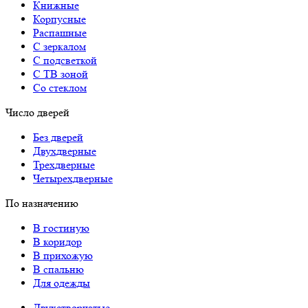
Книжные
Корпусные
Распашные
С зеркалом
С подсветкой
С ТВ зоной
Со стеклом
Число дверей
Без дверей
Двухдверные
Трехдверные
Четырехдверные
По назначению
В гостиную
В коридор
В прихожую
В спальню
Для одежды
Двухстворчатые